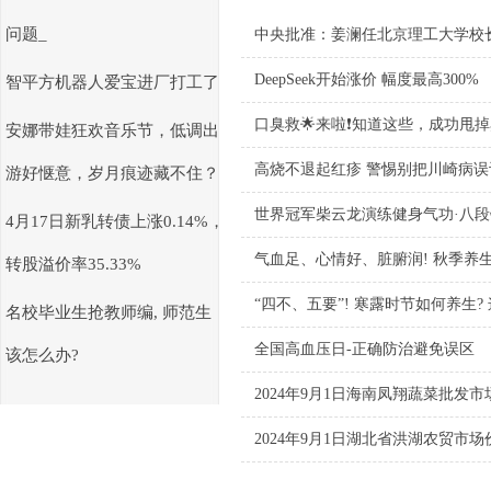
问题_
中央批准：姜澜任北京理工大学校
DeepSeek开始涨价 幅度最高300%
智平方机器人爱宝进厂打工了
口臭救🌟来啦❗️知道这些，成功甩
安娜带娃狂欢音乐节，低调出
高烧不退起红疹 警惕别把川崎病误
游好惬意，岁月痕迹藏不住？
世界冠军柴云龙演练健身气功·八段
4月17日新乳转债上涨0.14%，
气血足、心情好、脏腑润! 秋季养生
转股溢价率35.33%
“四不、五要”! 寒露时节如何养生
名校毕业生抢教师编, 师范生
全国高血压日-正确防治避免误区
该怎么办?
2024年9月1日海南凤翔蔬菜批发
2024年9月1日湖北省洪湖农贸市