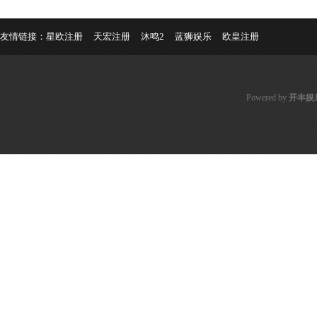
友情链接：
星欧注册
天宏注册
沐鸣2
蓝狮娱乐
欧皇注册
Powered by
开丰娱